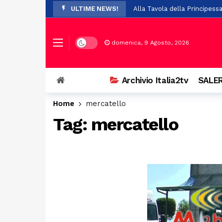
ULTIME NEWS!
Alla Tavola della Principess
Polla festeggia nonna Franc
Paura per 19 boy scout dispe
Dark mode
domenica, 9 Agosto, 2026
A Stio la presentazione de 
Auto si ribalta a Casalbuono
Archivio Italia2tv
SALER
Violenze e richieste di denar
Home
mercatello
Perde il controllo della mot
Tag:
mercatello
Il Festival Mogol Battisti co
Firme digitali false per evit
Palazzo D’Aromando a Sant’Ar