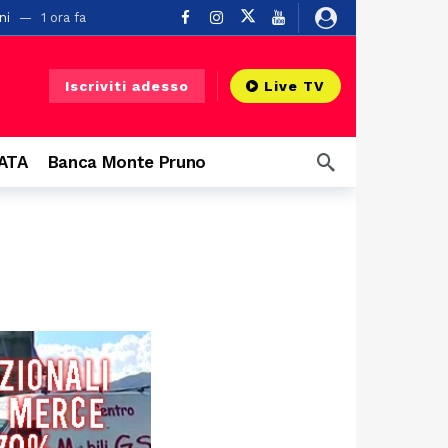
ni
1 ora fa
Iscriviti adesso
Live TV
o
22 ore fa
CATA
Banca Monte Pruno
a
 grandi eventi
1 giorno fa