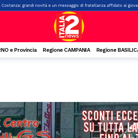
a Costanza: grandi novità e un messaggio di fratellanza affidato ai giova
esca: 100 anni
16 ore fa
rsi sul Monte Cerreto: salvati
21 ore fa
“L’Idioma Perduto” di Mario Infante, sostenuta dalla Banca Monte Prun
, paura per due giovani
22 ore fa
NO e Provincia
Regione CAMPANIA
Regione BASILI
o ai familiari. Arrestato un 31enne ad Agropoli
23 ore fa
o e precipita nel vuoto, grave 27enne a Castellabate
24 ore fa
nquista Santa Maria di Castellabate: ecco tutti i vincitori
1 giorno fa
are il pagamento delle tasse: 9 indagati nel Vallo di Diano
1 giorno f
senio apre alla cultura: accordo con Kinesis per concerti, spettacoli e