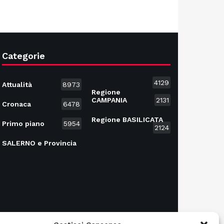
Categorie
4129
Attualità
8973
Regione
CAMPANIA
2131
Cronaca
6478
Regione BASILICATA
Primo piano
5954
2124
SALERNO e Provincia