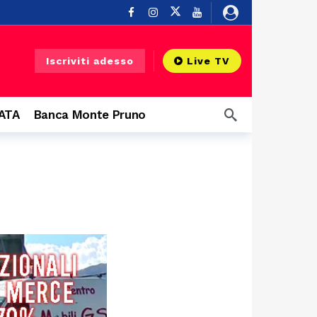
Buonabitacolo
4 ore fa
Iscriviti adesso
Live TV
ndi protagonisti
6 ore fa
CATA
Banca Monte Pruno
10 ore fa
 Diano
11 ore fa
12 ore fa
12 ore fa
 infrastruttura”
12 ore fa