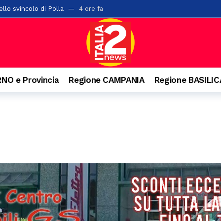
llo svincolo di Polla
4 ore fa
ta di alberi sulla “Bussentina”: chiuso temporaneamente un tratto a 
ontis: pane e cereali alla base della dieta romana
6 ore fa
i chiude l’undicesima edizione: tre serate di spettacolo, cultura e gra
a di San Rocco: il 16 agosto rivive la tradizione
6 ore fa
NO e Provincia
Regione CAMPANIA
Regione BASILI
 Salerno con 42 posti letto abusivi: scatta la sospensione dell’attività
l cantautore della schiena dritta e quella campana arrivata dal Vallo di
rati oltre 2mila articoli nel potentino: otto commercianti segnalati
o. Denunciato 63enne: ha acceso il fuoco per bruciare un nido di vespe
isl: “Dal crollo una lezione per il Sud. La manutenzione diventi la prima