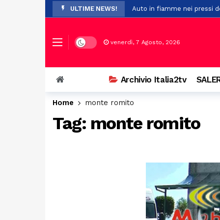
ULTIME NEWS!
Auto in fiamme nei pressi de
Il maltempo provoca la cadu
Pompei, nuovo studio su Opl
Dark mode
venerdì, 7 Agosto, 2026
Premio Terre del Bussento, s
A Sant’Arsenio, torna la Fest
Archivio Italia2tv
SALER
Ostello del centro storico di
Home
monte romito
Addio a Francesco Guccini: i
Tag:
monte romito
Prodotti non sicuri, sequest
Vasto incendio a San Chiric
Ospedale di Battipaglia, la C