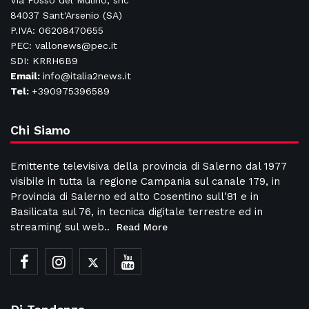
Via Fosso del Mulino, snc
84037 Sant'Arsenio (SA)
P.IVA: 06208470655
PEC: vallonews@pec.it
SDI: KRRH6B9
Email:
info@italia2news.it
Tel:
+390975396589
Chi Siamo
Emittente televisiva della provincia di Salerno dal 1977
visibile in tutta la regione Campania sul canale 179, in
Provincia di Salerno ed alto Cosentino sull'81 e in
Basilicata sul 76, in tecnica digitale terrestre ed in
streaming sul web..
Read More