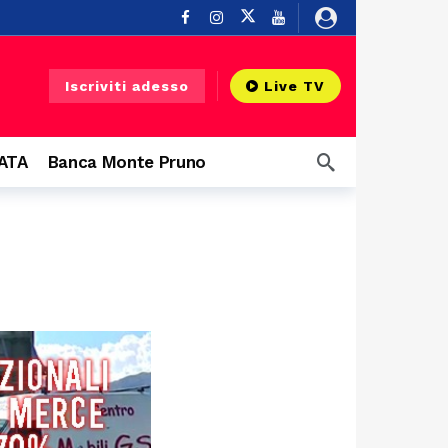
re fa
Iscriviti adesso
Live TV
u un balcone
15 ore fa
CATA
Banca Monte Pruno
o
20 ore fa
fa
20 ore fa