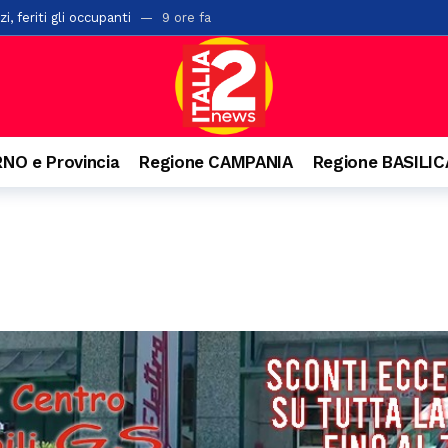
i, feriti gli occupanti
9 ore fa
ci investito da un’auto lungo la Ss19
9 ore fa
to per la compravendita di auto usate: imprenditore nei guai
14 o
 di un palazzo a Salerno: ipotesi di una caduta mentre voleva salire s
ioni di euro in arrivo per i Comuni lucani
19 ore fa
NO e Provincia
Regione CAMPANIA
Regione BASILI
 edizione del Premio Terre del Bussento a Sapri
19 ore fa
 ventenne. Incidente anche a Battipaglia
19 ore fa
ensiero di Aldo Moro. Successo per l’iniziativa della Banca Monte Prun
paglia, la Pediatria di Polla al collasso: “Mancano i medici”
20 ore 
n numeri da record, 20mila presenze e il trionfo di Massimo Ranieri