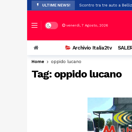
ULTIME NEWS!
Scontro tra tre auto a Bellizz
Paura a Polla: bambino in bi
A Potenza sistema fraduolen
Dark mode
venerdì, 7 Agosto, 2026
Cadavere trovato nel cortile
Rigenerazione urbana, 47 mil
Archivio Italia2tv
SALER
Prosegue con successo l’ XI
Home
oppido lucano
Scontro a Colliano, grave un
Tag:
oppido lucano
Piaggine rende omaggio al p
Dopo i trasferimenti da Batti
Il Certosa Village chiude co