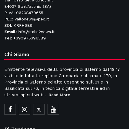
Via Fosso del Mulino, snc
84037 Sant'Arsenio (SA)
P.IVA: 06208470655
PEC: vallonews@pec.it
SDI: KRRH6B9
Email:
info@italia2news.it
Tel:
+390975396589
Chi Siamo
Emittente televisiva della provincia di Salerno dal 1977
visibile in tutta la regione Campania sul canale 179, in
Provincia di Salerno ed alto Cosentino sull'81 e in
Basilicata sul 76, in tecnica digitale terrestre ed in
streaming sul web..
Read More