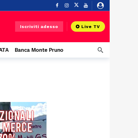
Buonabitacolo
1 ora fa
Iscriviti adesso
Live TV
ndi protagonisti
2 ore fa
CATA
Banca Monte Pruno
7 ore fa
 Diano
7 ore fa
8 ore fa
8 ore fa
 infrastruttura”
9 ore fa