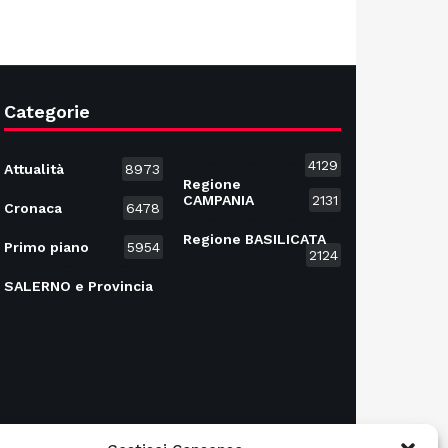
Categorie
4129
Attualità
8973
Regione
CAMPANIA
2131
Cronaca
6478
Regione BASILICATA
Primo piano
5954
2124
SALERNO e Provincia