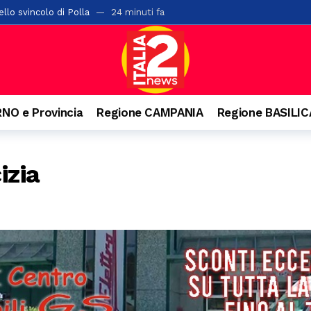
llo svincolo di Polla
24 minuti fa
ta di alberi sulla “Bussentina”: chiuso temporaneamente un tratto a 
ontis: pane e cereali alla base della dieta romana
2 ore fa
i chiude l’undicesima edizione: tre serate di spettacolo, cultura e gra
a di San Rocco: il 16 agosto rivive la tradizione
3 ore fa
NO e Provincia
Regione CAMPANIA
Regione BASILI
 Salerno con 42 posti letto abusivi: scatta la sospensione dell’attività
l cantautore della schiena dritta e quella campana arrivata dal Vallo di
izia
rati oltre 2mila articoli nel potentino: otto commercianti segnalati
o. Denunciato 63enne: ha acceso il fuoco per bruciare un nido di vespe
isl: “Dal crollo una lezione per il Sud. La manutenzione diventi la prima