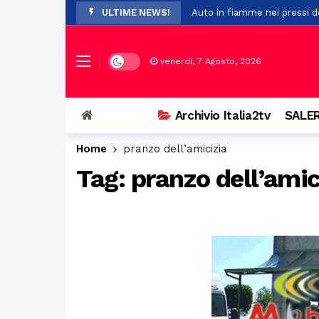
ULTIME NEWS!
Auto in fiamme nei pressi de
Il maltempo provoca la cadu
Pompei, nuovo studio su Opl
Dark mode
venerdì, 7 Agosto, 2026
Premio Terre del Bussento, s
A Sant’Arsenio, torna la Fest
Archivio Italia2tv
SALER
Ostello del centro storico di
Home
pranzo dell’amicizia
Addio a Francesco Guccini: i
Tag:
pranzo dell’amic
Prodotti non sicuri, sequest
Vasto incendio a San Chiric
Ospedale di Battipaglia, la C