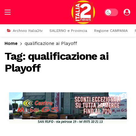
Dark mode
Archivio Italia2tv
SALERNO e Provincia
Regione CAMPANIA
Home
qualificazione ai Playoff
Tag:
qualificazione ai
Playoff