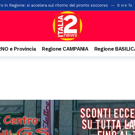
ro in Regione: si accelera sul ritorno del pronto soccorso
8 ore fa
 protocolli tra Prefettura di Salerno ed i comuni di Albanella e Altavilla
vi carabinieri: rinforzati i presidi di Potenza e Matera
8 ore fa
di macchia mediterranea a Creta Rossa: in azione vigili del fuoco e mez
sari cittadini in provincia di Salerno: ecco tutti gli incarichi
9 ore 
NO e Provincia
Regione CAMPANIA
Regione BASILI
a gita e batte la testa. Paura per un 22enne a Felitto
9 ore fa
a Montecorvino Rovella: due feriti
9 ore fa
via delle Calabrie: trasportato al Ruggi
9 ore fa
ativa: al via due nuove lauree su agroalimentare sostenibile e verde u