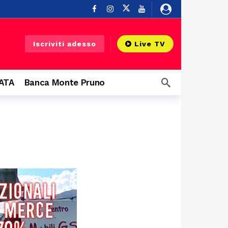
 Silentina
8 ore fa
Iscriviti adesso
Live TV
zi aerei
8 ore fa
fa
CATA
Banca Monte Pruno
rbano
9 ore fa
9 ore fa
Salerno, al via il progetto contro i mozziconi di sigaretta: raccolta nelle strade del centro e posacenere tascabili ai fumatori