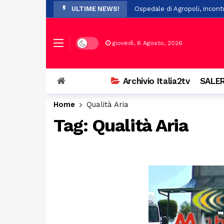
ULTIME NEWS!
Ospedale di Agropoli, incont
Controllo del vicinato: nuovi
In Basilicata, arrivano 61 nuo
Dark mode
giovedì, 6 Agosto, 2026
San Chirico Nuovo, incendio 
Lega, nominati i nuovi commis
Archivio Italia2tv
SALER
Scivola nel fiume durante un
Home
Qualità Aria
Scontro tra auto e scooter 
Tag:
Qualità Aria
Salerno, 84enne investito in 
Unibas amplia l’offerta form