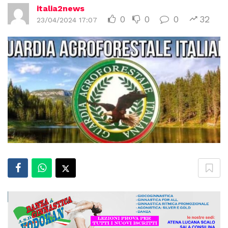
italia2news
0
0
0
32
23/04/2024 17:07