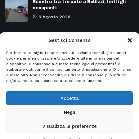
Scontro tra tre auto a Bellizzi, feriti gli
occupanti
6 Agosto 2026
Categorie
Gestisci Consenso
Per fornire le migliori esperienze, utilizziamo tecnologie come i
Attualità
8974
SALERNO e Provincia
4129
cookie per memorizzare e/o accedere alle informazioni del
dispositivo. Il consenso a queste tecnologie ci permetterà di
Cronaca
6478
Regione CAMPANIA
2131
elaborare dati come il comportamento di navigazione o ID unici su
questo sito. Non acconsentire o ritirare il consenso può influire
Primo piano
5954
Regione BASILICATA
2124
negativamente su alcune caratteristiche e funzioni.
Accetta
© 2026
Italia2news
- Italia2news powered by
Nega
EurekaSmartSolution
Visualizza le preferenze
Home
Privacy Policy
Informativa sito web
Contatti