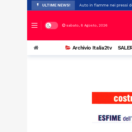
ULTIME NEWS!
Auto in fiamme nei pressi de
Il maltempo provoca la cadu
Pompei, nuovo studio su Opl
Dark mode
sabato, 8 Agosto, 2026
Premio Terre del Bussento, s
A Sant’Arsenio, torna la Fest
Archivio Italia2tv
SALER
Ostello del centro storico di
Addio a Francesco Guccini: i
Prodotti non sicuri, sequest
Vasto incendio a San Chiric
Ospedale di Battipaglia, la C