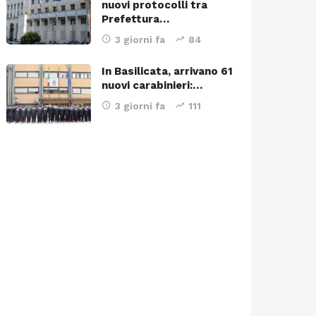
nuovi protocolli tra
Prefettura…
3 giorni fa
84
In Basilicata, arrivano 61
nuovi carabinieri:…
3 giorni fa
111