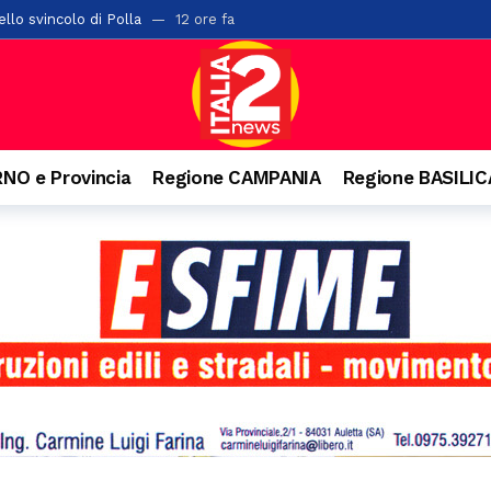
llo svincolo di Polla
12 ore fa
ta di alberi sulla “Bussentina”: chiuso temporaneamente un tratto a 
ontis: pane e cereali alla base della dieta romana
14 ore fa
i chiude l’undicesima edizione: tre serate di spettacolo, cultura e gra
a di San Rocco: il 16 agosto rivive la tradizione
15 ore fa
NO e Provincia
Regione CAMPANIA
Regione BASILI
 Salerno con 42 posti letto abusivi: scatta la sospensione dell’attività
l cantautore della schiena dritta e quella campana arrivata dal Vallo di
rati oltre 2mila articoli nel potentino: otto commercianti segnalati
o. Denunciato 63enne: ha acceso il fuoco per bruciare un nido di vespe
isl: “Dal crollo una lezione per il Sud. La manutenzione diventi la prima