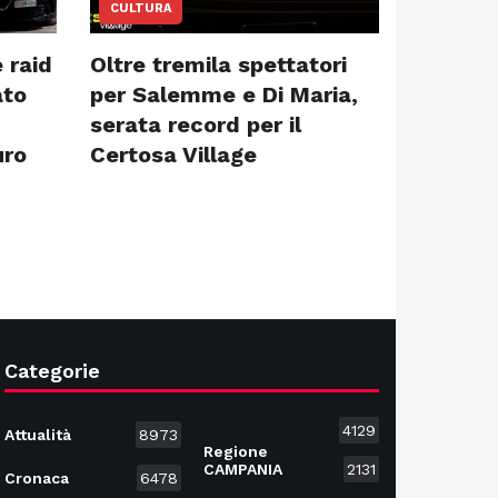
CULTURA
 raid
Oltre tremila spettatori
ato
per Salemme e Di Maria,
serata record per il
uro
Certosa Village
Categorie
4129
Attualità
8973
Regione
CAMPANIA
2131
Cronaca
6478