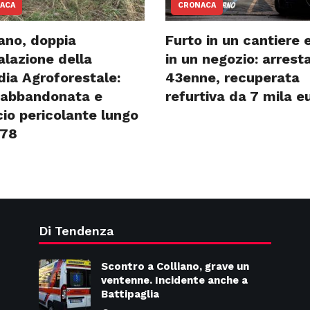
ACA
CRONACA
ano, doppia
Furto in un cantiere e
alazione della
in un negozio: arrest
dia Agroforestale:
43enne, recuperata
 abbandonata e
refurtiva da 7 mila e
cio pericolante lungo
P78
Di Tendenza
Scontro a Colliano, grave un
ventenne. Incidente anche a
Battipaglia