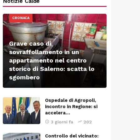
Notizie Calde
CRONACA
Grave caso di
sovraffollamento in un
appartamento nel centro
storico di Salerno: scatta lo
sgombero
Ospedale di Agropoli,
incontro in Regione: si
accelera…
3 giorni fa
202
Controllo del vicinato: