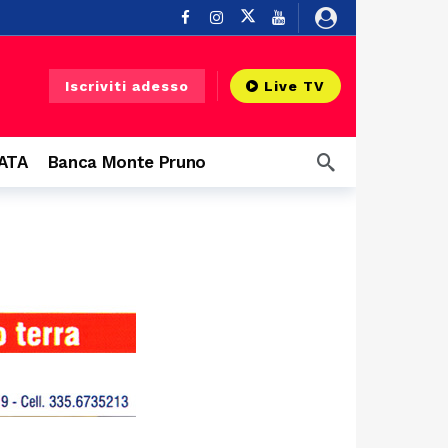
Buonabitacolo
13 ore fa
Iscriviti adesso
Live TV
ndi protagonisti
14 ore fa
CATA
Banca Monte Pruno
19 ore fa
 Diano
19 ore fa
20 ore fa
20 ore fa
 infrastruttura”
21 ore fa