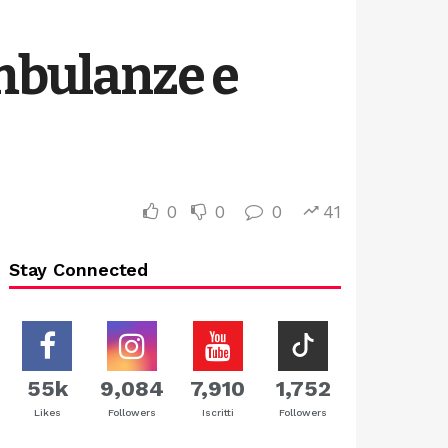
mbulanze e
0
0
0
41
Stay Connected
55k
9,084
7,910
1,752
Likes
Followers
Iscritti
Followers