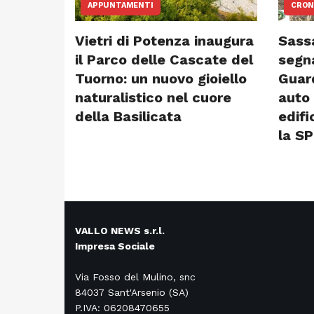
APPUNTAMENTI
CRON
Vietri di Potenza inaugura
Sass
il Parco delle Cascate del
segn
Tuorno: un nuovo gioiello
Guar
naturalistico nel cuore
auto
della Basilicata
edifi
la S
VALLO NEWS s.r.l.
Impresa Sociale
Via Fosso del Mulino, snc
84037 Sant'Arsenio (SA)
P.IVA: 06208470655