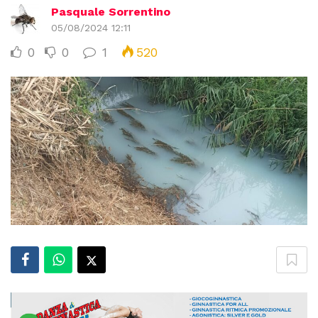
Pasquale Sorrentino
05/08/2024 12:11
0
0
1
520