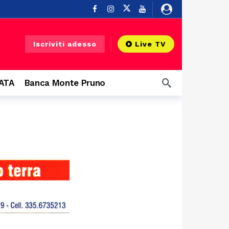
 Silentina
14 ore fa
Iscriviti adesso
Live TV
zi aerei
14 ore fa
 fa
CATA
Banca Monte Pruno
rbano
15 ore fa
15 ore fa
Salerno, al via il progetto contro i mozziconi di sigaretta: raccolta nelle strade del centro e posacenere tascabili ai fumatori