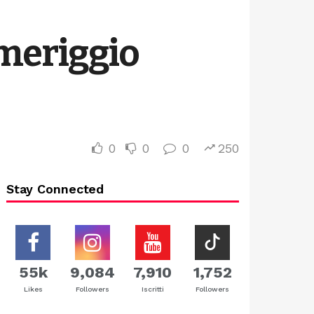
omeriggio
0
0
0
250
Stay Connected
55k
9,084
7,910
1,752
Likes
Followers
Iscritti
Followers