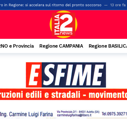
ro in Regione: si accelera sul ritorno del pronto soccorso
13 ore fa
 protocolli tra Prefettura di Salerno ed i comuni di Albanella e Altavilla
vi carabinieri: rinforzati i presidi di Potenza e Matera
14 ore fa
di macchia mediterranea a Creta Rossa: in azione vigili del fuoco e mez
sari cittadini in provincia di Salerno: ecco tutti gli incarichi
14 ore
NO e Provincia
Regione CAMPANIA
Regione BASILI
a gita e batte la testa. Paura per un 22enne a Felitto
14 ore fa
a Montecorvino Rovella: due feriti
14 ore fa
via delle Calabrie: trasportato al Ruggi
15 ore fa
ativa: al via due nuove lauree su agroalimentare sostenibile e verde u