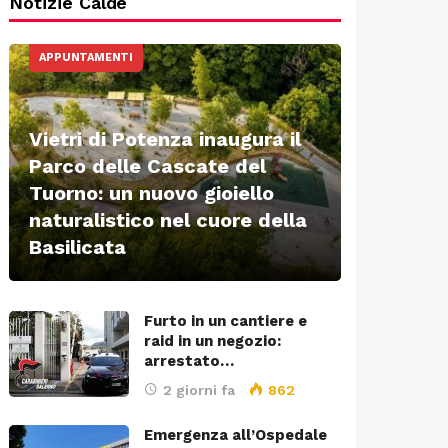
Notizie Calde
APPUNTAMENTI
Vietri di Potenza inaugura il
Parco delle Cascate del
Tuorno: un nuovo gioiello
naturalistico nel cuore della
Basilicata
Furto in un cantiere e
raid in un negozio:
arrestato…
2 giorni fa
862
Emergenza all’Ospedale