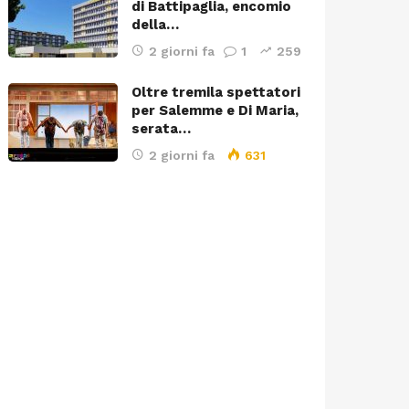
di Battipaglia, encomio
della…
2 giorni fa
1
259
Oltre tremila spettatori
per Salemme e Di Maria,
serata…
2 giorni fa
631