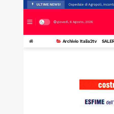
ULTIME NEWS!
Ospedale di Agropoli, incont
Controllo del vicinato: nuovi
In Basilicata, arrivano 61 nuo
Dark mode
giovedì, 6 Agosto, 2026
San Chirico Nuovo, incendio 
Lega, nominati i nuovi commis
Archivio Italia2tv
SALER
Scivola nel fiume durante un
Scontro tra auto e scooter 
Salerno, 84enne investito in 
Unibas amplia l’offerta form