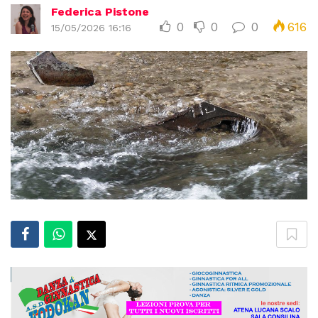
Federica Pistone
0
0
0
616
15/05/2026 16:16