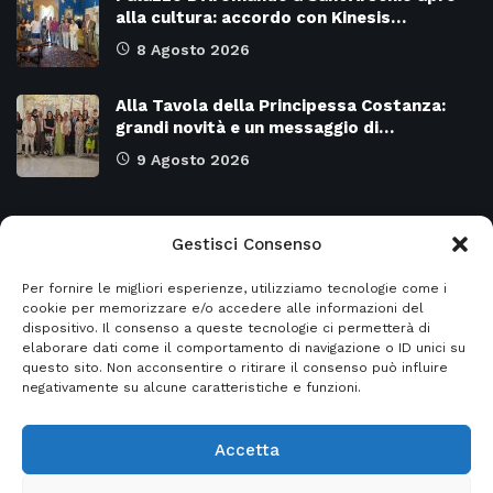
alla cultura: accordo con Kinesis…
8 Agosto 2026
Alla Tavola della Principessa Costanza:
grandi novità e un messaggio di…
9 Agosto 2026
Categorie
Gestisci Consenso
Per fornire le migliori esperienze, utilizziamo tecnologie come i
Attualità
8978
SALERNO e Provincia
4135
cookie per memorizzare e/o accedere alle informazioni del
dispositivo. Il consenso a queste tecnologie ci permetterà di
Cronaca
6483
Regione CAMPANIA
2132
elaborare dati come il comportamento di navigazione o ID unici su
questo sito. Non acconsentire o ritirare il consenso può influire
Primo piano
5963
Regione BASILICATA
2124
negativamente su alcune caratteristiche e funzioni.
Accetta