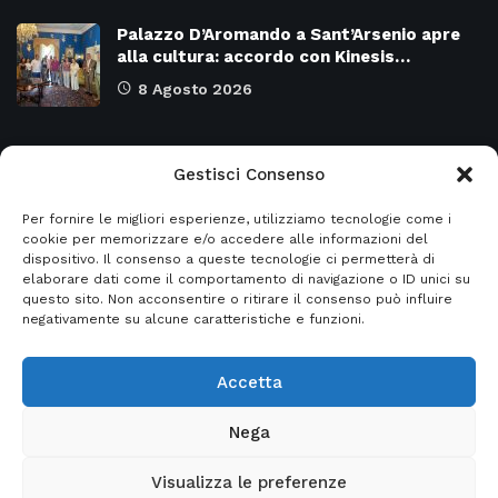
Palazzo D’Aromando a Sant’Arsenio apre
alla cultura: accordo con Kinesis…
8 Agosto 2026
Categorie
Gestisci Consenso
Per fornire le migliori esperienze, utilizziamo tecnologie come i
Attualità
8978
SALERNO e Provincia
4135
cookie per memorizzare e/o accedere alle informazioni del
dispositivo. Il consenso a queste tecnologie ci permetterà di
Cronaca
6483
Regione CAMPANIA
2132
elaborare dati come il comportamento di navigazione o ID unici su
questo sito. Non acconsentire o ritirare il consenso può influire
Primo piano
5963
Regione BASILICATA
2124
negativamente su alcune caratteristiche e funzioni.
Accetta
© 2026
Italia2news
- Italia2news powered by
Nega
EurekaSmartSolution
Visualizza le preferenze
Home
Privacy Policy
Informativa sito web