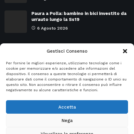
Paura a Polla: bambino in bici investito da
un’auto lungo la Ss19
6 Agosto 2026
Categorie
Gestisci Consenso
Per fornire le migliori esperienze, utilizziamo tecnologie come i
Attualità
8973
SALERNO e Provincia
4129
cookie per memorizzare e/o accedere alle informazioni del
dispositivo. Il consenso a queste tecnologie ci permetterà di
Cronaca
6478
Regione CAMPANIA
2131
elaborare dati come il comportamento di navigazione o ID unici su
questo sito. Non acconsentire o ritirare il consenso può influire
Primo piano
5954
Regione BASILICATA
2124
negativamente su alcune caratteristiche e funzioni.
Accetta
© 2026
Italia2news
- Italia2news powered by
Nega
EurekaSmartSolution
Visualizza le preferenze