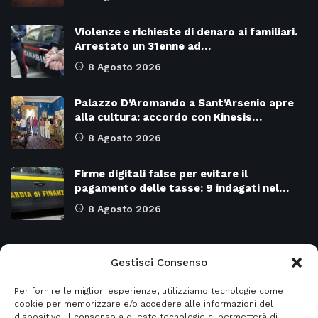
Violenze e richieste di denaro ai familiari.
Arrestato un 31enne ad…
8 Agosto 2026
Palazzo D’Aromando a Sant’Arsenio apre
alla cultura: accordo con Kinesis…
8 Agosto 2026
Firme digitali false per evitare il
pagamento delle tasse: 9 indagati nel…
8 Agosto 2026
Categorie
Gestisci Consenso
Per fornire le migliori esperienze, utilizziamo tecnologie come i
Attualità
8977
SALERNO e Provincia
4135
cookie per memorizzare e/o accedere alle informazioni del
dispositivo. Il consenso a queste tecnologie ci permetterà di