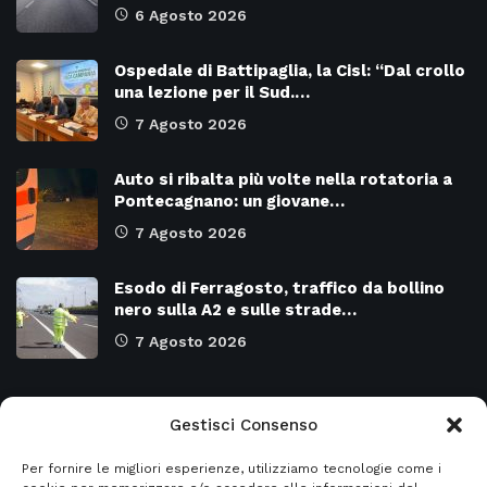
6 Agosto 2026
Ospedale di Battipaglia, la Cisl: “Dal crollo
una lezione per il Sud.…
7 Agosto 2026
Auto si ribalta più volte nella rotatoria a
Pontecagnano: un giovane…
7 Agosto 2026
Esodo di Ferragosto, traffico da bollino
nero sulla A2 e sulle strade…
7 Agosto 2026
Categorie
Gestisci Consenso
Per fornire le migliori esperienze, utilizziamo tecnologie come i
Attualità
8973
SALERNO e Provincia
4129