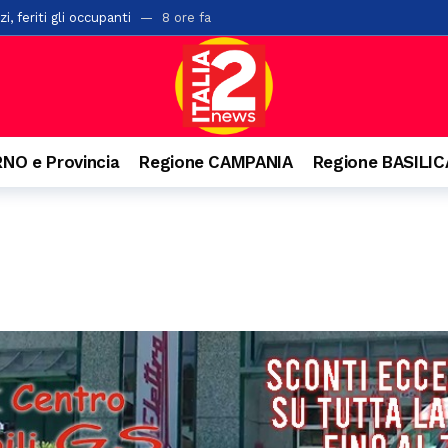
i, feriti gli occupanti
8 ore fa
ci investito da un’auto lungo la Ss19
8 ore fa
to per la compravendita di auto usate: imprenditore nei guai
12 o
 di un palazzo a Salerno: ipotesi di una caduta mentre voleva salire s
ioni di euro in arrivo per i Comuni lucani
17 ore fa
NO e Provincia
Regione CAMPANIA
Regione BASILI
 edizione del Premio Terre del Bussento a Sapri
18 ore fa
 ventenne. Incidente anche a Battipaglia
18 ore fa
ensiero di Aldo Moro. Successo per l’iniziativa della Banca Monte Prun
paglia, la Pediatria di Polla al collasso: “Mancano i medici”
18 ore f
n numeri da record, 20mila presenze e il trionfo di Massimo Ranieri