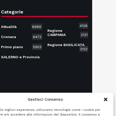
Categorie
4128
Attualità
8966
Regione
CAMPANIA
2131
Cronaca
6472
Regione BASILICATA
Primo piano
5953
2122
SALERNO e Provincia
Gestisci Consenso
 le migliori esperienze, utilizziamo tecnologie come i cookie per
e e/o accedere alle informazioni del dispositivo. Il consenso a