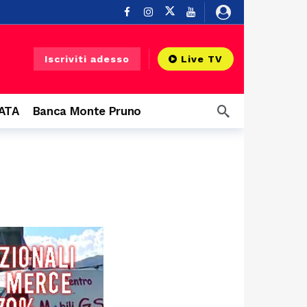
re fa
Iscriviti adesso
Live TV
u un balcone
13 ore fa
CATA
Banca Monte Pruno
o
18 ore fa
a
19 ore fa