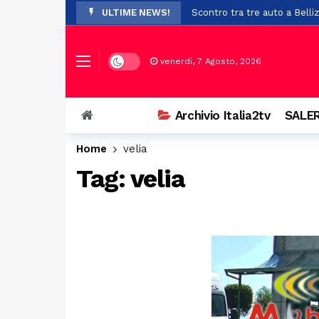
ULTIME NEWS!
Scontro tra tre auto a Bellizz
Paura a Polla: bambino in bi
A Potenza sistema fraduolen
Dark mode
venerdì, 7 Agosto, 2026
Cadavere trovato nel cortile
Rigenerazione urbana, 47 mil
Archivio Italia2tv
SALER
Prosegue con successo l’ XI
Home
velia
Scontro a Colliano, grave un
Tag:
velia
Piaggine rende omaggio al p
Dopo i trasferimenti da Batti
Il Certosa Village chiude co