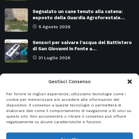
Segnalato un cane tenuto alla catena:
esposto della Guardia Agroforestale…
5 Agosto 2026
Sensori per salvare l’acqua del Battistero
di San Giovanni in Fonte a…
31 Luglio 2026
Categorie
Gestisci Consenso
Per fornire le migliori esperienze, utilizziamo tecnologie come i
Attualità
8958
SALERNO e Provincia
4120
cookie per memorizzare e/o accedere alle informazioni del
dispositivo. Il consenso a queste tecnologie ci permetterà di
Cronaca
6464
Regione CAMPANIA
2129
elaborare dati come il comportamento di navigazione o ID unici su
questo sito. Non acconsentire o ritirare il consenso può influire
Primo piano
5946
Regione BASILICATA
2119
negativamente su alcune caratteristiche e funzioni.