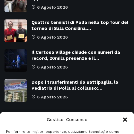
6 Agosto 2026
Quattro tennisti di Polla nella top four del
torneo di Sala Consilina.…
6 Agosto 2026
Il Certosa Village chiude con numeri da
record, 20mila presenze e il…
6 Agosto 2026
Dopo i trasferimenti da Battipaglia, la
Pediatria di Polla al collasso:…
6 Agosto 2026
Categorie
Gestisci Consenso
Per fornire le migliori esperienze, utilizziamo tecnologie come i
Attualità
8966
SALERNO e Provincia
4126