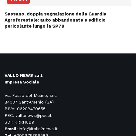
Sassano, doppia segnalazione della Guardia
Agroforestale: auto abbandonata e edificio
pericolante lungo la SP78
VALLO NEWS s.r.l.
Impresa Sociale
Via Fosso del Mulino, snc
84037 Sant'Arsenio (SA)
P.IVA: 06208470655
PEC: vallonews@pec.it
SDI: KRRH6B9
Email:
info@italia2news.it
Tel:
+390975396589