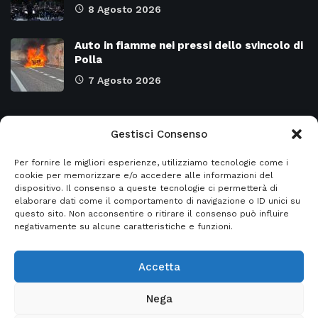
8 Agosto 2026
Auto in fiamme nei pressi dello svincolo di
Polla
7 Agosto 2026
Categorie
Gestisci Consenso
Per fornire le migliori esperienze, utilizziamo tecnologie come i
Attualità
8978
SALERNO e Provincia
4137
cookie per memorizzare e/o accedere alle informazioni del
dispositivo. Il consenso a queste tecnologie ci permetterà di
Cronaca
6485
Regione CAMPANIA
2132
elaborare dati come il comportamento di navigazione o ID unici su
questo sito. Non acconsentire o ritirare il consenso può influire
Primo piano
5965
Regione BASILICATA
2124
negativamente su alcune caratteristiche e funzioni.
Accetta
© 2026
Italia2news
- Italia2news powered by
Nega
EurekaSmartSolution