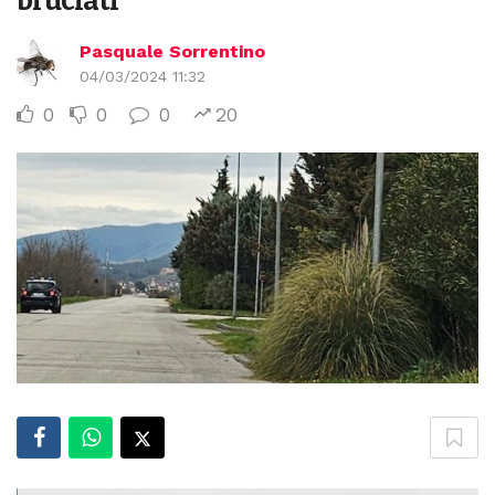
bruciati”
Pasquale Sorrentino
04/03/2024 11:32
0
0
0
20